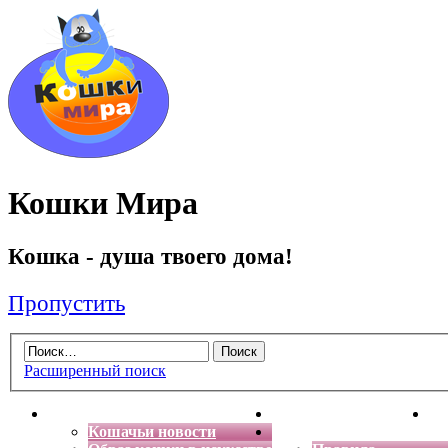
Кошки Мира
Кошка - душа твоего дома!
Пропустить
Расширенный поиск
Главная
Энциклопедия кошек
Де
Кошачьи новости
Форум