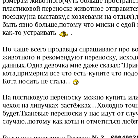
рзмерам животного(чуть больше пространств
пластиковой переноске животное отправитс
поездку(на выставку,с хозяевами на отдых),
быть явно больше,потому что миски с едой 
как-то устраивать
.
Но чаще всего продавцы спрашивают про во
животного и рекомендуют переноску, исходя
данных.Одна девочка мне даже сказал:"При
кота,примерим все что есть-купите что под
Кота носить не стала...
На плстиковую переноску можно купить ил
чехол на липучках-застёжках...Холодно точ
будет.Тканевые переноски у нас идут от слу
случаю..потому как коты и отметиться любят
Вот наши переноски.Размер:
№ 3 - 60*40*3