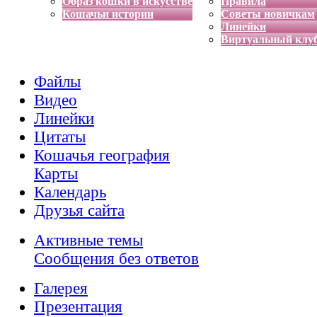
Образ кошки в искусстве
Правила
Кошачьи истории
Советы новичкам
Линейки
Виртуальный клу
Файлы
Видео
Линейки
Цитаты
Кошачья география
Карты
Календарь
Друзья сайта
Активные темы
Сообщения без ответов
Галерея
Презентация