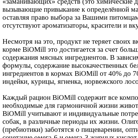
«заманивающих» средств (это химические д
вызывающие привыкание к определённой ма
оставляя право выбора за Вашими питомцам
отсутствуют ароматизаторы, красители и вк
Несмотря на это, продукт не теряет своих в
корме BiOMill это достигается за счет боль
содержания мясных ингредиентов. В зависи
формулы, содержание высокачественных бе
ингредиентов в кормах BiOMill от 40% до 
индейки, курицы, ягненка, норвежского лосо
Каждый рацион BiOMill содержит все компо
необходимые для гармоничной жизни живот
BiOMill учитывают и индивидуальные потре
собак, в различные периоды их жизни. Оли
(пребиотики) заботятся о пищеварении, опт
сочетание омега-6 и омега-3 жирных кислот