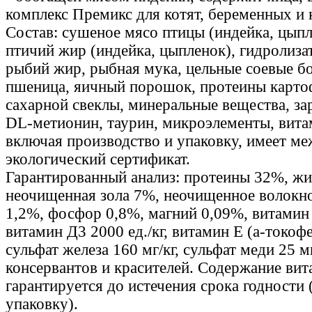
комплекс Премикс для котят, беременных и
Состав: сушеное мясо птицы (индейка, цып
птичий жир (индейка, цыпленок), гидролиза
рыбий жир, рыбная мука, цельные соевые бо
пшеница, яичный порошок, протеины карто
сахарной свеклы, минеральные вещества, з
DL-метионин, таурин, микроэлементы, вита
включая производство и упаковку, имеет м
экологический сертификат.
Гарантированный анализ: протеины 32%, ж
неочищенная зола 7%, неочищенное волокно
1,2%, фосфор 0,8%, магний 0,09%, витамин 
витамин Д3 2000 ед./кг, витамин Е (а-токофе
сульфат железа 160 мг/кг, сульфат меди 25 мг
консервантов и красителей. Содержание ви
гарантируется до истечения срока годности 
упаковку).