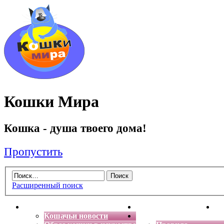
Кошки Мира
Кошка - душа твоего дома!
Пропустить
Расширенный поиск
Главная
Энциклопедия кошек
Де
Кошачьи новости
Форум