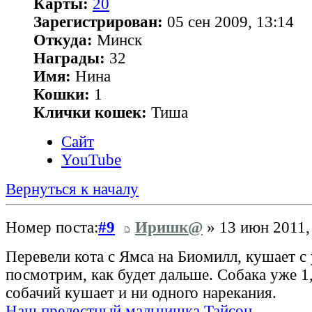
Карты:
20
Зарегистрирован:
05 сен 2009, 13:14
Откуда:
Минск
Награды:
32
Имя:
Нина
Кошки:
1
Клички кошек:
Тиша
Сайт
YouTube
Вернуться к началу
Номер поста:
#9
Иришк@
» 13 июн 2011,
Перевели кота с Ямса на Биомилл, кушает с
посмотрим, как будет дальше. Собака уже 1
собачий кушает и ни одного нарекания.
Наш прелестный мальчишка Тайсон