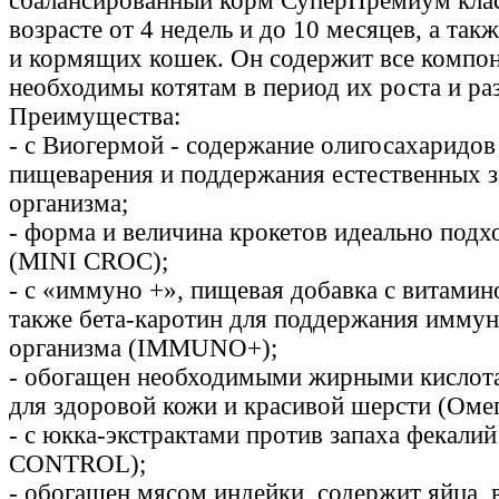
сбалансированный корм СуперПремиум класс
возрасте от 4 недель и до 10 месяцев, а та
и кормящих кошек. Он содержит все компон
необходимы котятам в период их роста и ра
Преимущества:
- с Виогермой - содержание олигосахаридо
пищеварения и поддержания естественных 
организма;
- форма и величина крокетов идеально подх
(MINI CROC);
- с «иммуно +», пищевая добавка с витамино
также бета-каротин для поддержания имму
организма (IMMUNO+);
- обогащен необходимыми жирными кислота
для здоровой кожи и красивой шерсти (Омег
- с юкка-экстрактами против запаха фекал
CONTROL);
- обогащен мясом индейки, содержит яйца,