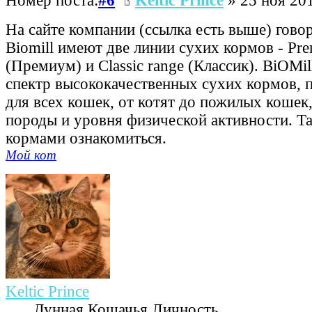
Номер поста:
#6
Keltic Prince
» 25 ноя 201
На сайте компании (ссылка есть выше) говор
Biomill имеют две линии сухих кормов - Pr
(Премиум) и Classic range (Классик). BiOMi
спектр высококачественных сухих кормов, 
для всех кошек, от котят до пожилых кошек,
породы и уровня физической активности. Т
кормами ознакомиться.
Мой кот
Keltic Prince
Лунная Кошачья Личность