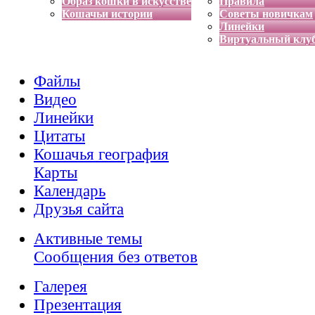
Образ кошки в искусстве
Правила
Кошачьи истории
Советы новичкам
Линейки
Виртуальный клу
Файлы
Видео
Линейки
Цитаты
Кошачья география
Карты
Календарь
Друзья сайта
Активные темы
Сообщения без ответов
Галерея
Презентация