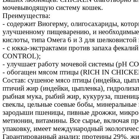
мочевыводящую систему кошек.
Преимущества:
- содержит Виогерму, олигосахариды, кото
улучшенному пищеварению, и необходимы
кислоты, типа Омега 6 и 3 для шелковистой
- с юкка-экстрактами против запаха фекал
СONTROL);
- улучшает работу мочевой системы (pH 
- обогащен мясом птицы (RICH IN CHICKE
Состав: сушеное мясо птицы (индейка, цып
птичий жир (индейки, цыпленка), гидролиза
рыбная мука, рыбий жир, кукуруза, пшеница
свеклы, цельные соевые бобы, минеральные 
зародыши пшеницы, пивные дрожжи, микро
метионин, витамины. Все сырье, включая пр
упаковку, имеет международный экологичес
Гарантированный анализ: протеины 29%, жи