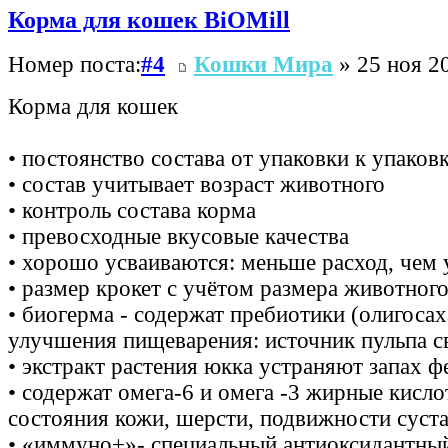
Корма для кошек BiOMill
Номер поста:
#4
Кошки Мира
» 25 ноя 20
Корма для кошек
• постоянство состава от упаковки к упаков
• состав учитывает возраст животного
• контроль состава корма
• превосходные вкусовые качества
• хорошо усваиваются: меньше расход, чем 
• размер крокет с учётом размера животного
• биогерма - содержат пребиотики (олигоса
улучшения пищеварения: источник пульпа с
• экстракт растения юкка устраняют запах ф
• содержат омега-6 и омега -3 жирные кисл
состояния кожи, шерсти, подвижности суст
• «иммуно+»- специальный антиоксидантный 