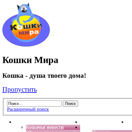
Кошки Мира
Кошка - душа твоего дома!
Пропустить
Расширенный поиск
Главная
Энциклопедия кошек
Де
Кошачьи новости
Форум