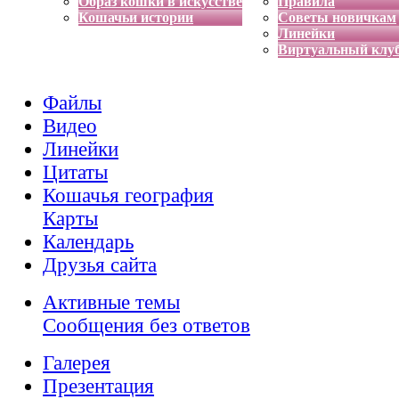
Образ кошки в искусстве
Правила
Кошачьи истории
Советы новичкам
Линейки
Виртуальный клу
Файлы
Видео
Линейки
Цитаты
Кошачья география
Карты
Календарь
Друзья сайта
Активные темы
Сообщения без ответов
Галерея
Презентация