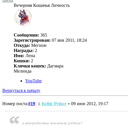
falena
Вечерняя Кошачья Личность
Сообщения:
365
Зарегистрирован:
07 янв 2011, 18:24
Откуда:
Мегион
Награды:
2
Имя:
Лена
Кошки:
2
Клички кошек:
Дагмара
Мелинда
YouTube
Вернуться к началу
Номер поста:
#19
Keltic Prince
» 09 июн 2012, 19:17
а непородистые чем вам не угодили?