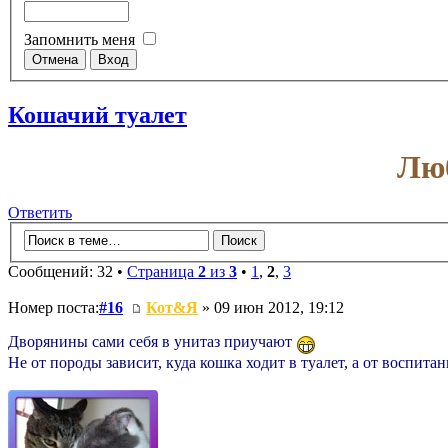
Запомнить меня
Кошачий туалет
Люб
Ответить
Сообщений: 32 •
Страница
2
из
3
•
1
,
2
,
3
Номер поста:
#16
Кот&Я
» 09 июн 2012, 19:12
Дворянины сами себя в унитаз приучают
Не от породы зависит, куда кошка ходит в туалет, а от воспита