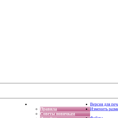
тская фантазия
Форум
Версия для печ
Правила
Изменить разм
Советы новичкам
Файлы