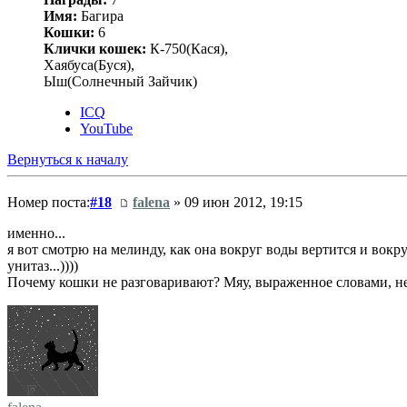
Имя:
Багира
Кошки:
6
Клички кошек:
К-750(Кася),
Хаябуса(Буся),
Ыш(Солнечный Зайчик)
ICQ
YouTube
Вернуться к началу
Номер поста:
#18
falena
» 09 июн 2012, 19:15
именно...
я вот смотрю на мелинду, как она вокруг воды вертится и вокр
унитаз...))))
Почему кошки не разговаривают? Мяу, выраженное словами, не