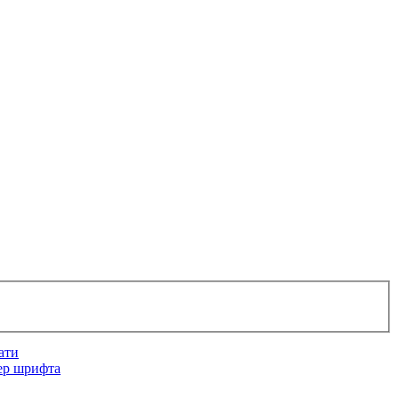
ати
ер шрифта