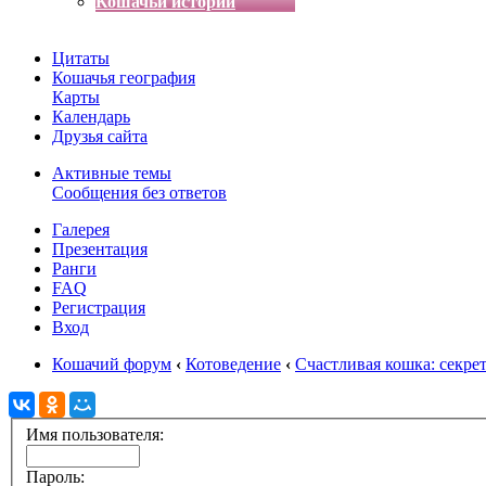
Кошачьи истории
Цитаты
Кошачья география
Карты
Календарь
Друзья сайта
Активные темы
Сообщения без ответов
Галерея
Презентация
Ранги
FAQ
Регистрация
Вход
Кошачий форум
‹
Котоведение
‹
Счастливая кошка: секре
Имя пользователя:
Пароль: