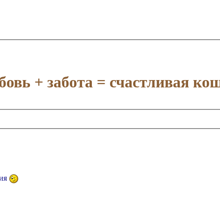
овь + забота = счастливая ко
ния