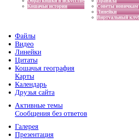
Образ кошки в искусстве
Правила
Кошачьи истории
Советы новичкам
Линейки
Виртуальный клу
Файлы
Видео
Линейки
Цитаты
Кошачья география
Карты
Календарь
Друзья сайта
Активные темы
Сообщения без ответов
Галерея
Презентация