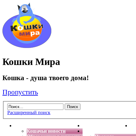
Кошки Мира
Кошка - душа твоего дома!
Пропустить
Расширенный поиск
Главная
Энциклопедия кошек
Де
Кошачьи новости
Форум