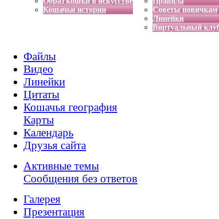
Образ кошки в искусстве
Правила
Кошачьи истории
Советы новичкам
Линейки
Виртуальный клу
Файлы
Видео
Линейки
Цитаты
Кошачья география
Карты
Календарь
Друзья сайта
Активные темы
Сообщения без ответов
Галерея
Презентация