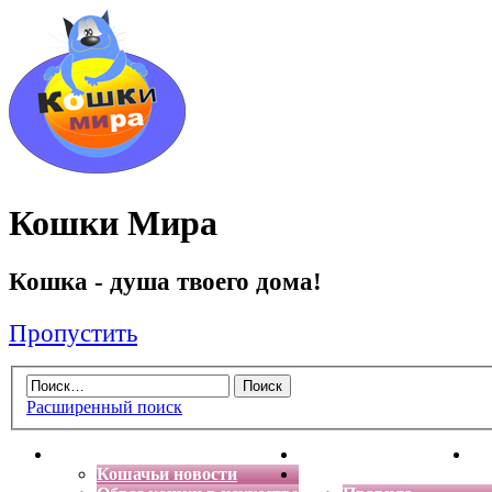
Кошки Мира
Кошка - душа твоего дома!
Пропустить
Расширенный поиск
Главная
Энциклопедия кошек
Де
Кошачьи новости
Форум