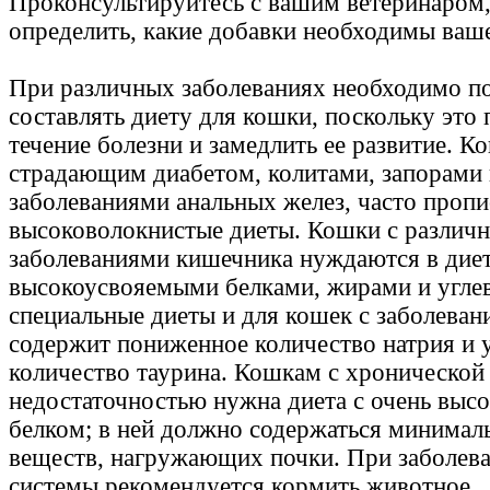
Проконсультируйтесь с вашим ветеринаром
определить, какие добавки необходимы ваш
При различных заболеваниях необходимо п
составлять диету для кошки, поскольку это
течение болезни и замедлить ее развитие. К
страдающим диабетом, колитами, запорами
заболеваниями анальных желез, часто проп
высоковолокнистые диеты. Кошки с различ
заболеваниями кишечника нуждаются в диет
высокоусвояемыми белками, жирами и углев
специальные диеты и для кошек с заболеван
содержит пониженное количество натрия и 
количество таурина. Кошкам с хронической
недостаточностью нужна диета с очень выс
белком; в ней должно содержаться минимал
веществ, нагружающих почки. При заболев
системы рекомендуется кормить животное