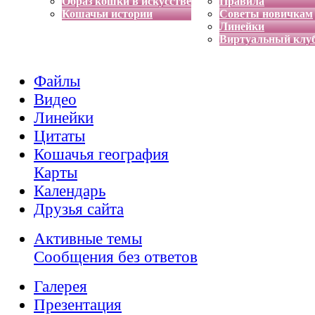
Образ кошки в искусстве
Правила
Кошачьи истории
Советы новичкам
Линейки
Виртуальный клу
Файлы
Видео
Линейки
Цитаты
Кошачья география
Карты
Календарь
Друзья сайта
Активные темы
Сообщения без ответов
Галерея
Презентация