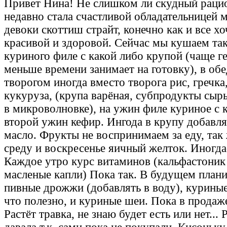
Привет Нина! Не слишком ли скудный рацио
недавно стала счастливой обладательницей 
девоки скоттиш страйт, конечно как и все хо
красивой и здоровой. Сейчас мы кушаем так
куриного филе с какой либо крупой (чаще гер
меньше времени занимает на готовку), в об
творогом иногда вместо творога рис, гречка
кукуруза, (крупа варёная, субпродукты сы
в микроволновке), на ужин филе куриное с к
второй ужин кефир. Ингода в крупу добавл
масло. Фрукты не воспринимаем за еду, так 
среду и воскресенье яичный желток. Иногда-
Каждое утро курс витаминов (кальфастоник 
масленые капли) Пока так. В будущем план
пивные дрожжи (добавлять в воду), куриные
что полезно, и куриные шеи. Пока в продаже
Растёт травка, не знаю будет есть или нет...