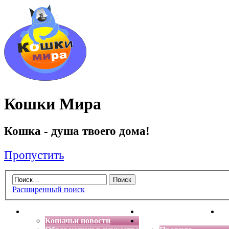
Кошки Мира
Кошка - душа твоего дома!
Пропустить
Расширенный поиск
Главная
Энциклопедия кошек
Де
Кошачьи новости
Форум