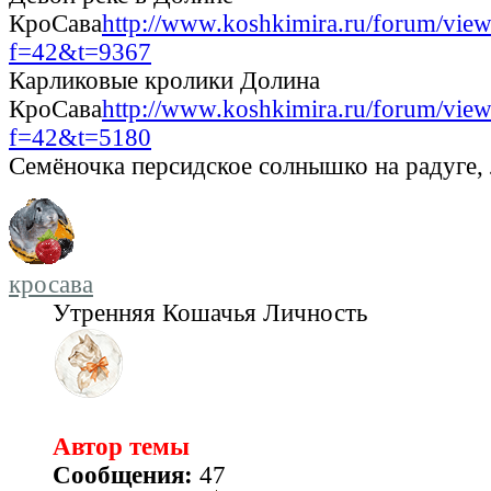
КроСава
http://www.koshkimira.ru/forum/view
f=42&t=9367
Карликовые кролики Долина
КроСава
http://www.koshkimira.ru/forum/view
f=42&t=5180
Семёночка персидское солнышко на радуге,
кросава
Утренняя Кошачья Личность
Автор темы
Сообщения:
47