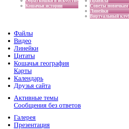
Образ кошки в искусстве
Правила
Кошачьи истории
Советы новичкам
Линейки
Виртуальный клу
Файлы
Видео
Линейки
Цитаты
Кошачья география
Карты
Календарь
Друзья сайта
Активные темы
Сообщения без ответов
Галерея
Презентация