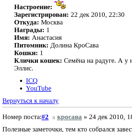
Настроение:
Зарегистрирован:
22 дек 2010, 22:30
Откуда:
Москва
Награды:
1
Имя:
Анастасия
Питомник:
Долина КроСава
Кошки:
1
Клички кошек:
Семёна на радуге. А у н
Эллис.
ICQ
YouTube
Вернуться к началу
Номер поста:
#2
кросава
» 24 дек 2010, 1
Полезные заметочки, тем кто собрался заве