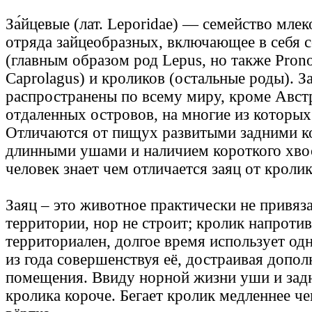
За́йцевые (лат. Leporidae) — семейство мл
отряда зайцеобразных, включающее в себя с
(главным образом род Lepus, но также Prono
Caprolagus) и кроликов (остальные роды). З
распространены по всему миру, кроме Авст
отдаленных островов, на многие из которых
Отличаются от пищух развитыми задними к
длинными ушами и наличием короткого хво
человек знает чем отличается заяц от кролик
Заяц – это животное практически не привяз
территории, нор не строит; кролик напротив
территориален, долгое время использует одн
из года совершенствуя её, достраивая допо
помещения. Ввиду норной жизни уши и задн
кролика короче. Бегает кролик медленнее че