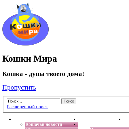
Кошки Мира
Кошка - душа твоего дома!
Пропустить
Расширенный поиск
Главная
Энциклопедия кошек
Де
Кошачьи новости
Форум