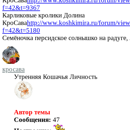
КроСава
http://www.koshkimira.ru/forum/view
f=42&t=9367
Карликовые кролики Долина
КроСава
http://www.koshkimira.ru/forum/view
f=42&t=5180
Семёночка персидское солнышко на радуге,
кросава
Утренняя Кошачья Личность
Автор темы
Сообщения:
47