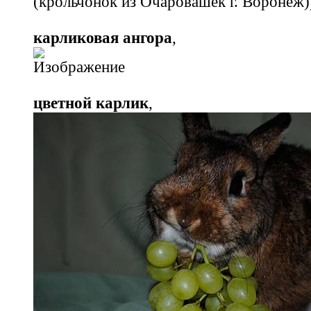
(крольчонок из Очаровашек г. Воронеж)
карликовая ангора
,
цветной карлик
,