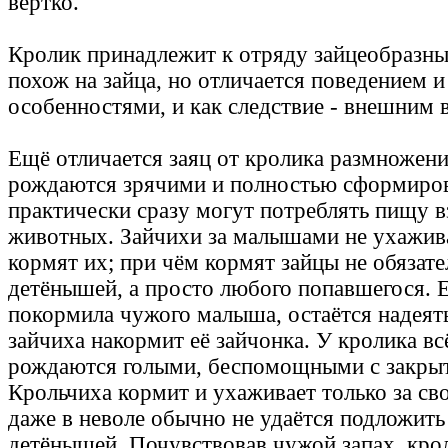
вёртко.
Кролик принадлежит к отряду зайцеобразн
похож на зайца, но отличается поведением 
особенностями, и как следствие - внешним 
Ещё отличается заяц от кролика размножени
рождаются зрячими и полностью сформиро
практически сразу могут потреблять пищу 
животных. Зайчихи за малышами не ухажива
кормят их; при чём кормят зайцы не обязат
детёнышей, а просто любого попавшегося. 
покормила чужого малыша, остаётся надеять
зайчиха накормит её зайчонка. У кролика вс
рождаются голыми, беспомощными с закрыт
Крольчиха кормит и ухаживает только за с
даже в неволе обычно не удаётся подложить
детёнышей. Почувствовав чужой запах, кро