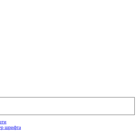
ати
ер шрифта