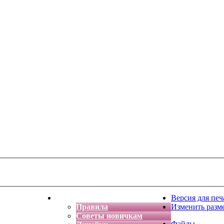
тская фантазия
Форум
Версия для печ
Правила
Изменить разм
Советы новичкам
Файлы