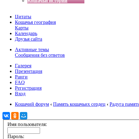
Кошачьи истории
Цитаты
Кошачья география
Карты
Календарь
Друзья сайта
Активные темы
Сообщения без ответов
Галерея
Презентация
Ранги
FAQ
Регистрация
Вход
Кошачий форум
‹
Память кошачьих сердец
‹
Радуга памят
Имя пользователя:
Пароль: