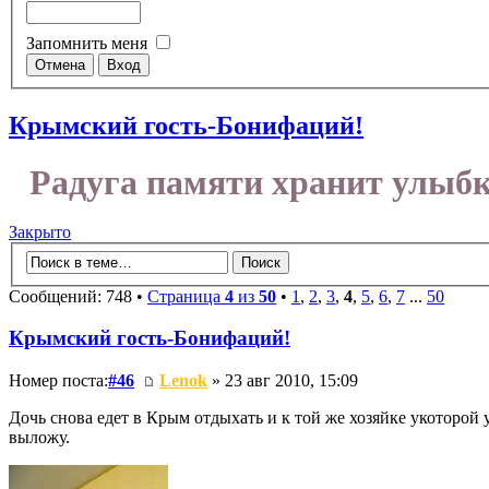
Запомнить меня
Крымский гость-Бонифаций!
Радуга памяти хранит улыбк
Закрыто
Сообщений: 748 •
Страница
4
из
50
•
1
,
2
,
3
,
4
,
5
,
6
,
7
...
50
Крымский гость-Бонифаций!
Номер поста:
#46
Lenok
» 23 авг 2010, 15:09
Дочь снова едет в Крым отдыхать и к той же хозяйке укоторой у
выложу.