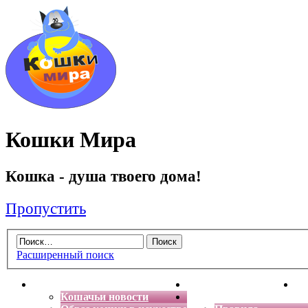
Кошки Мира
Кошка - душа твоего дома!
Пропустить
Расширенный поиск
Главная
Энциклопедия кошек
Де
Кошачьи новости
Форум