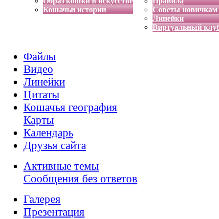
Образ кошки в искусстве
Правила
Кошачьи истории
Советы новичкам
Линейки
Виртуальный клу
Файлы
Видео
Линейки
Цитаты
Кошачья география
Карты
Календарь
Друзья сайта
Активные темы
Сообщения без ответов
Галерея
Презентация