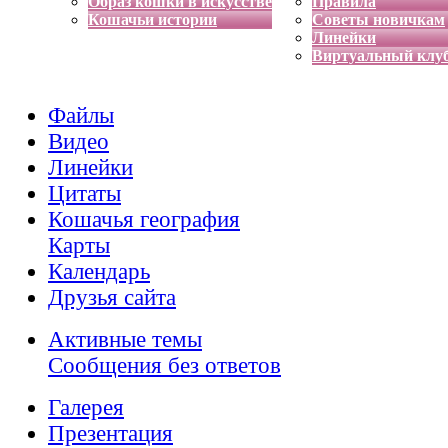
Образ кошки в искусстве
Правила
Кошачьи истории
Советы новичкам
Линейки
Виртуальный клу
Файлы
Видео
Линейки
Цитаты
Кошачья география
Карты
Календарь
Друзья сайта
Активные темы
Сообщения без ответов
Галерея
Презентация