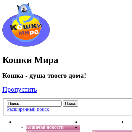
Кошки Мира
Кошка - душа твоего дома!
Пропустить
Расширенный поиск
Главная
Энциклопедия кошек
Де
Кошачьи новости
Форум