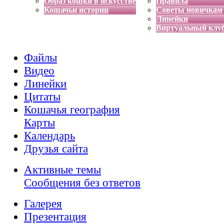
Образ кошки в искусстве
Правила
Кошачьи истории
Советы новичкам
Линейки
Виртуальный клу
Файлы
Видео
Линейки
Цитаты
Кошачья география
Карты
Календарь
Друзья сайта
Активные темы
Сообщения без ответов
Галерея
Презентация