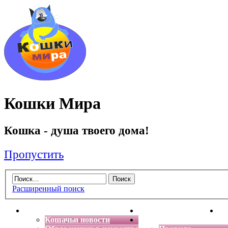
Кошки Мира
Кошка - душа твоего дома!
Пропустить
Расширенный поиск
Главная
Энциклопедия кошек
Де
Кошачьи новости
Форум