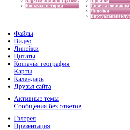
Образ кошки в искусстве
Правила
Кошачьи истории
Советы новичкам
Линейки
Виртуальный клу
Файлы
Видео
Линейки
Цитаты
Кошачья география
Карты
Календарь
Друзья сайта
Активные темы
Сообщения без ответов
Галерея
Презентация