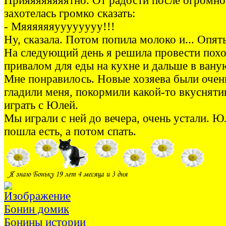
Прияяяяяяяятно. От радости после огромно
захотелась громко сказать:
- Мяяяяяяуууууууу!!!
Ну, сказала. Потом попила молоко и... Опять
На следующий день я решила провести похо
привалом для еды на кухне и дальше в вану
Мне понравилось. Новые хозяева были оче
гладили меня, покормили какой-то вкусняти
играть с Юлей.
Мы играли с ней до вечера, очень устали. Юл
пошла есть, а потом спать.
Бонин домик
Бонины истории