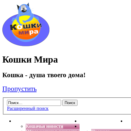
Кошки Мира
Кошка - душа твоего дома!
Пропустить
Расширенный поиск
Главная
Энциклопедия кошек
Де
Кошачьи новости
Форум