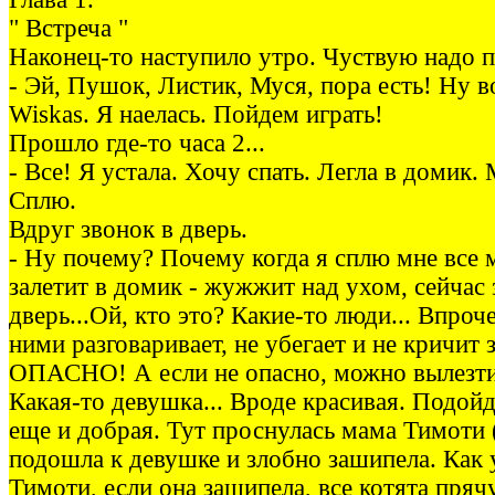
" Встреча "
Наконец-то наступило утро. Чуствую надо п
- Эй, Пушок, Листик, Муся, пора есть! Ну в
Wiskas. Я наелась. Пойдем играть!
Прошло где-то часа 2...
- Все! Я устала. Хочу спать. Легла в домик. 
Сплю.
Вдруг звонок в дверь.
- Ну почему? Почему когда я сплю мне все
залетит в домик - жужжит над ухом, сейчас 
дверь...Ой, кто это? Какие-то люди... Впроче
ними разговаривает, не убегает и не кричит
ОПАСНО! А если не опасно, можно вылезти
Какая-то девушка... Вроде красивая. Подойд
еще и добрая. Тут проснулась мама Тимоти (
подошла к девушке и злобно зашипела. Как 
Тимоти, если она зашипела, все котята пря