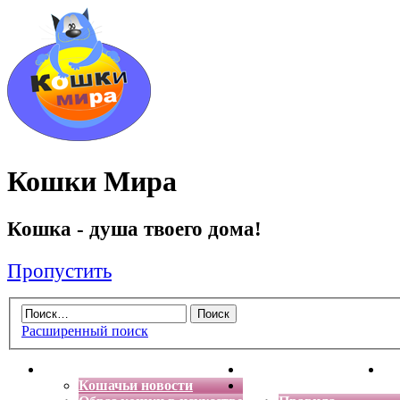
Кошки Мира
Кошка - душа твоего дома!
Пропустить
Расширенный поиск
Главная
Энциклопедия кошек
Де
Кошачьи новости
Форум