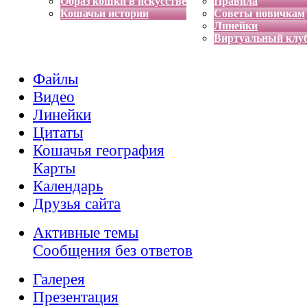
Образ кошки в искусстве
Правила
Кошачьи истории
Советы новичкам
Линейки
Виртуальный клу
Файлы
Видео
Линейки
Цитаты
Кошачья география
Карты
Календарь
Друзья сайта
Активные темы
Сообщения без ответов
Галерея
Презентация