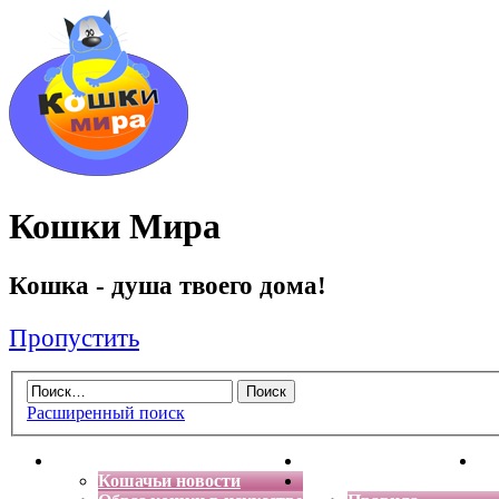
Кошки Мира
Кошка - душа твоего дома!
Пропустить
Расширенный поиск
Главная
Энциклопедия кошек
Де
Кошачьи новости
Форум