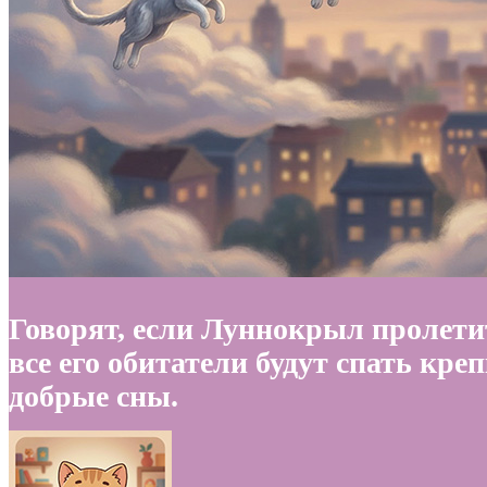
Говорят, если Луннокрыл пролети
все его обитатели будут спать кре
добрые сны.