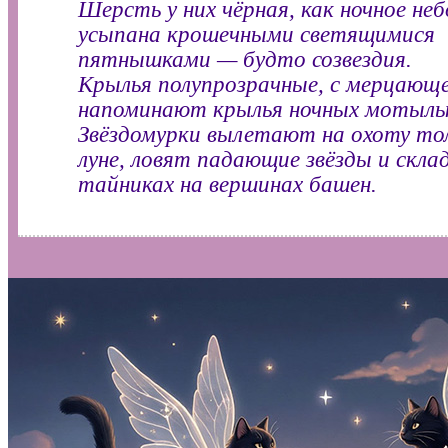
Шерсть у них чёрная, как ночное небо
усыпана крошечными светящимися
пятнышками — будто созвездия.
Крылья полупрозрачные, с мерцающе
напоминают крылья ночных мотыль
Звёздомурки вылетают на охоту то
луне, ловят падающие звёзды и скла
тайниках на вершинах башен.