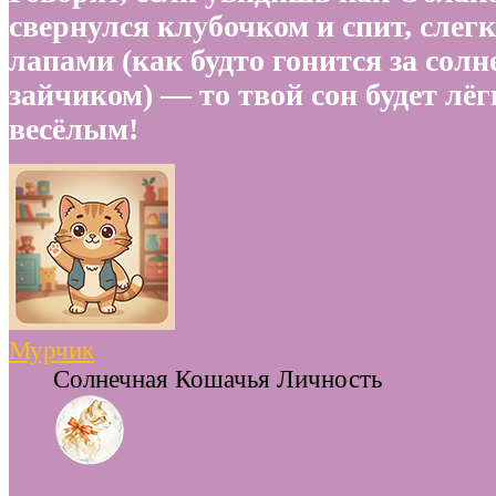
свернулся клубочком и спит, слегк
лапами (как будто гонится за сол
зайчиком) — то твой сон будет лё
весёлым!
Мурчик
Солнечная Кошачья Личность