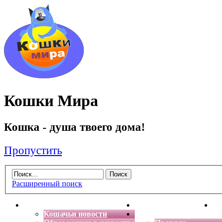
Кошки Мира
Кошка - душа твоего дома!
Пропустить
Расширенный поиск
Главная
Энциклопедия кошек
Де
Кошачьи новости
Форум