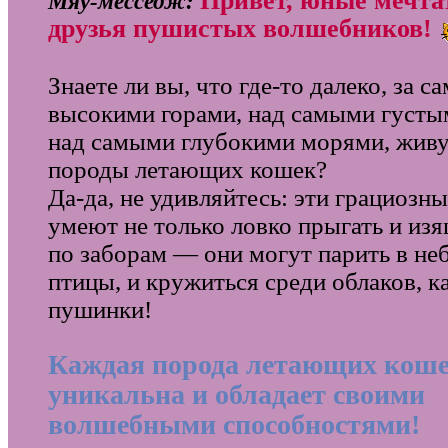
Привет, юные мечта
Мяу‑месседж:
друзья пушистых волшебников!
Знаете ли вы, что где‑то далеко, за 
высокими горами, над самыми густы
над самыми глубокими морями, жив
породы летающих кошек?
Да‑да, не удивляйтесь: эти грациозн
умеют не только ловко прыгать и изя
по заборам — они могут парить в неб
птицы, и кружиться среди облаков, к
пушинки!
Каждая порода летающих кош
уникальна и обладает своими
волшебными способностями!