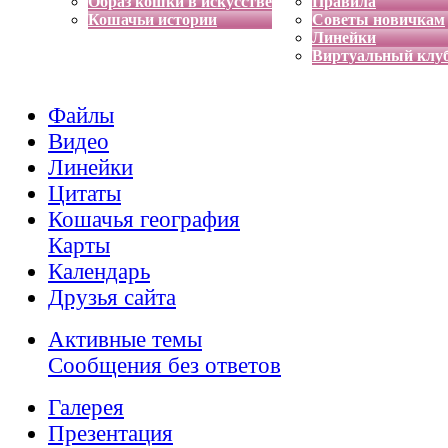
Образ кошки в искусстве
Правила
Кошачьи истории
Советы новичкам
Линейки
Виртуальный клу
Файлы
Видео
Линейки
Цитаты
Кошачья география
Карты
Календарь
Друзья сайта
Активные темы
Сообщения без ответов
Галерея
Презентация