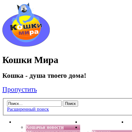
Кошки Мира
Кошка - душа твоего дома!
Пропустить
Расширенный поиск
Главная
Энциклопедия кошек
Де
Кошачьи новости
Форум