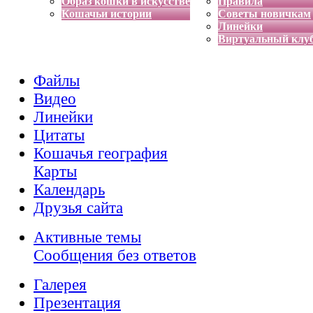
Образ кошки в искусстве
Правила
Кошачьи истории
Советы новичкам
Линейки
Виртуальный клу
Файлы
Видео
Линейки
Цитаты
Кошачья география
Карты
Календарь
Друзья сайта
Активные темы
Сообщения без ответов
Галерея
Презентация