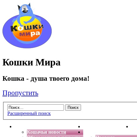
Кошки Мира
Кошка - душа твоего дома!
Пропустить
Расширенный поиск
Главная
Энциклопедия кошек
Де
Кошачьи новости
Форум