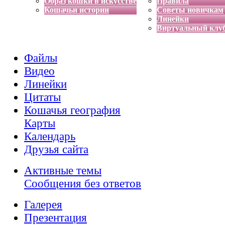
Образ кошки в искусстве
Правила
Кошачьи истории
Советы новичкам
Линейки
Виртуальный клу
Файлы
Видео
Линейки
Цитаты
Кошачья география
Карты
Календарь
Друзья сайта
Активные темы
Сообщения без ответов
Галерея
Презентация