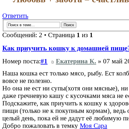
Ответить
Сообщений: 2 • Страница
1
из
1
Как приучить кошку к домашней пище
Номер поста:
#1
Екатерина К.
» 07 май 2
Наша кошка ест только мясо, рыбу. Ест колб
вовсе не полезно.
Но она не ест ни супы(хотя они мясные), н
даже гречневую кашу с кусочками мяса не е
Подскажите, как приучить к кошку к здоро
пищи (только не к покупным кормам), ведь о
целый день, пока ей не дадут её любимую 
Добро пожаловать в темку
Моя Сара