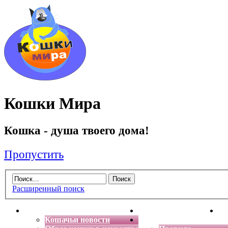
Кошки Мира
Кошка - душа твоего дома!
Пропустить
Расширенный поиск
Главная
Энциклопедия кошек
Де
Кошачьи новости
Форум