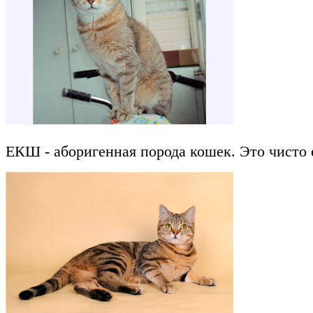
ЕКШ - аборигенная порода кошек. Это чисто 