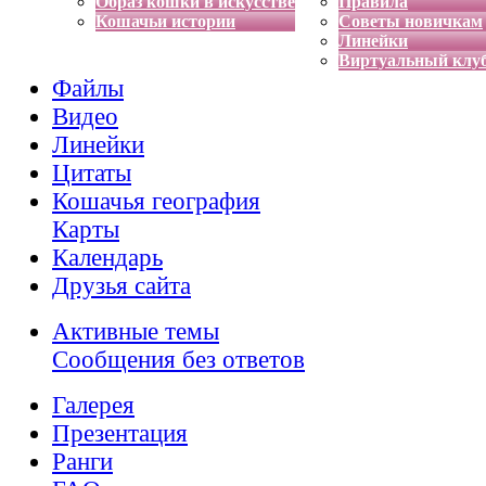
Образ кошки в искусстве
Правила
Кошачьи истории
Советы новичкам
Линейки
Виртуальный клу
Файлы
Видео
Линейки
Цитаты
Кошачья география
Карты
Календарь
Друзья сайта
Активные темы
Сообщения без ответов
Галерея
Презентация
Ранги