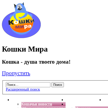
Кошки Мира
Кошка - душа твоего дома!
Пропустить
Расширенный поиск
Главная
Энциклопедия кошек
Де
Кошачьи новости
Форум