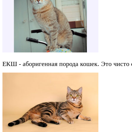
ЕКШ - аборигенная порода кошек. Это чисто 