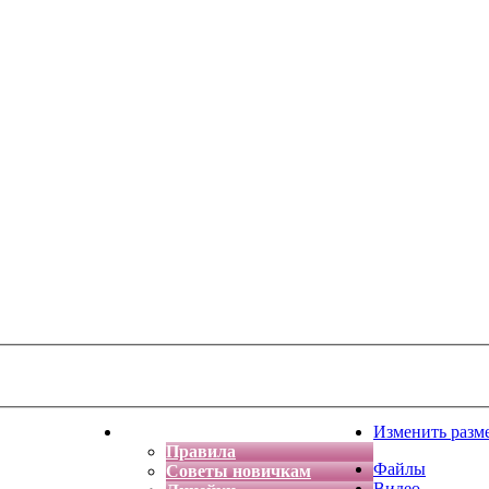
тская фантазия
Форум
Изменить разм
Правила
Файлы
Советы новичкам
Видео