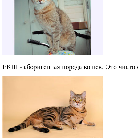
ЕКШ - аборигенная порода кошек. Это чисто 