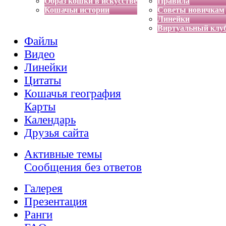
Образ кошки в искусстве
Правила
Кошачьи истории
Советы новичкам
Линейки
Виртуальный клу
Файлы
Видео
Линейки
Цитаты
Кошачья география
Карты
Календарь
Друзья сайта
Активные темы
Сообщения без ответов
Галерея
Презентация
Ранги