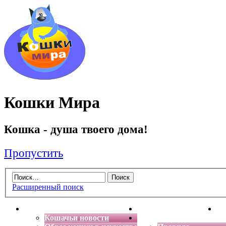
Кошки Мира
Кошка - душа твоего дома!
Пропустить
Расширенный поиск
Главная
Энциклопедия кошек
Де
Кошачьи новости
Форум