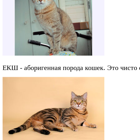
ЕКШ - аборигенная порода кошек. Это чисто 