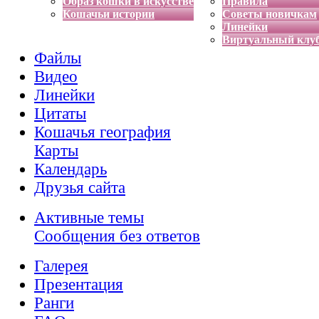
Образ кошки в искусстве
Правила
Кошачьи истории
Советы новичкам
Линейки
Виртуальный клу
Файлы
Видео
Линейки
Цитаты
Кошачья география
Карты
Календарь
Друзья сайта
Активные темы
Сообщения без ответов
Галерея
Презентация
Ранги