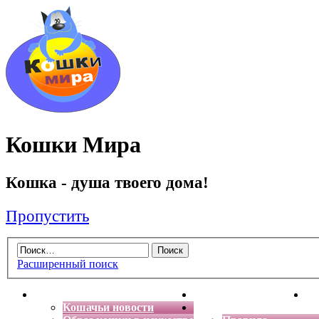
Кошки Мира
Кошка - душа твоего дома!
Пропустить
Расширенный поиск
Главная
Энциклопедия кошек
Де
Кошачьи новости
Форум