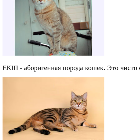
ЕКШ - аборигенная порода кошек. Это чисто 