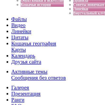
Образ кошки в искусстве
Правила
Кошачьи истории
Советы новичкам
Линейки
Виртуальный клу
Файлы
Видео
Линейки
Цитаты
Кошачья география
Карты
Календарь
Друзья сайта
Активные темы
Сообщения без ответов
Галерея
Презентация
Ранги