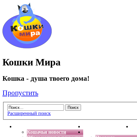
Кошки Мира
Кошка - душа твоего дома!
Пропустить
Расширенный поиск
Главная
Энциклопедия кошек
Де
Кошачьи новости
Форум