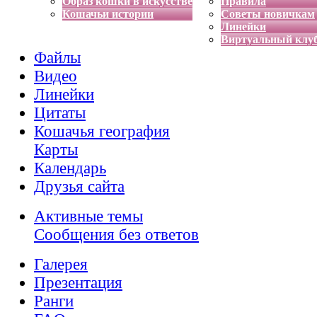
Образ кошки в искусстве
Правила
Кошачьи истории
Советы новичкам
Линейки
Виртуальный клу
Файлы
Видео
Линейки
Цитаты
Кошачья география
Карты
Календарь
Друзья сайта
Активные темы
Сообщения без ответов
Галерея
Презентация
Ранги