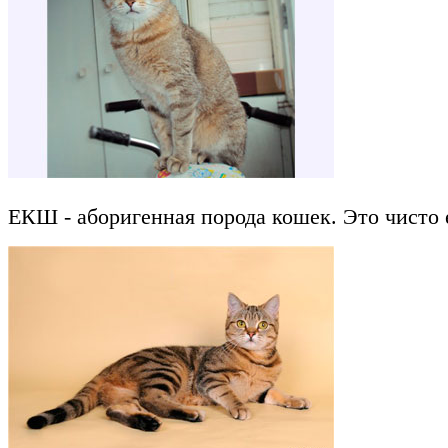
ЕКШ - аборигенная порода кошек. Это чисто 