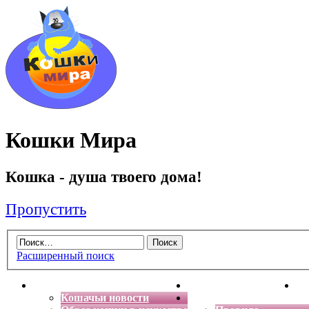
Кошки Мира
Кошка - душа твоего дома!
Пропустить
Расширенный поиск
Главная
Энциклопедия кошек
Де
Кошачьи новости
Форум